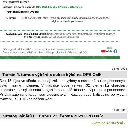
25.08.2025
Termín 4. turnus výběrů a aukce býků na OPB Osík
Dne 15. října ve středu se konají základní výběry a následně aukce plemenných
býků masných plemen. V nabídce bude celkem 32 plemeníků charolais,
limousine, masný simentál, belgické modrobílé, blonde d Aquitaine a parthenaise.
Všichni zájemci o koupi jsou srdečně zváni. Katalog bude k dispozici po vydání
svazem ČSCHMS na našem webu.
11.06.2025
Katalog výběrů III. turnus 23. června 2025 OPB Osík
»katalog ke stažení »