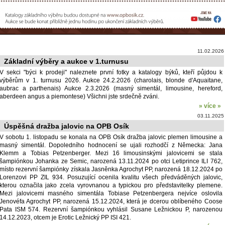
11.02.2026
Základní výběry a aukce v 1.turnusu
V sekci "býci k prodeji" naleznete první fotky a katalogy býků, kteří půjdou k
výběrům v 1. turnusu 2026. Aukce 24.2.2026 (charolais, blonde d'Aquaitane,
aubrac a parthenais) Aukce 2.3.2026 (masný simentál, limousine, hereford,
aberdeen angus a piemontese) Všichni jste srdečně zváni.
» více »
03.11.2025
Úspěšná dražba jalovic na OPB Osík
V sobotu 1. listopadu se konala na OPB Osík dražba jalovic plemen limousine a
masný simentál. Dopoledního hodnocení se ujali rozhodčí z Německa: Jana
Klemm a Tobias Petzenberger. Mezi 16 limousinskými jalovicemi se stala
šampiónkou Johanka ze Semic, narozená 13.11.2024 po otci Letiprince ILI 762,
místo rezervní šampiónky získala Jasněnka Agrochyt PP, narozená 18.12.2024 po
Lorenzovi PP ZIL 934. Posuzující ocenila kvalitu všech předváděných jalovic,
kterou označila jako zcela vyrovnanou a typickou pro představitelky plemene.
Mezi jalovicemi masného simentála Tobiase Petzenbergera nejvíce oslovila
Jenovéfa Agrochyt PP, narozená 15.12.2024, která je dcerou oblíbeného Coose
Pata ISM 574. Rezervní šampiónkou vyhlásil Susane Ležnickou P, narozenou
14.12.2023, otcem je Erotic Ležnický PP ISI 421.