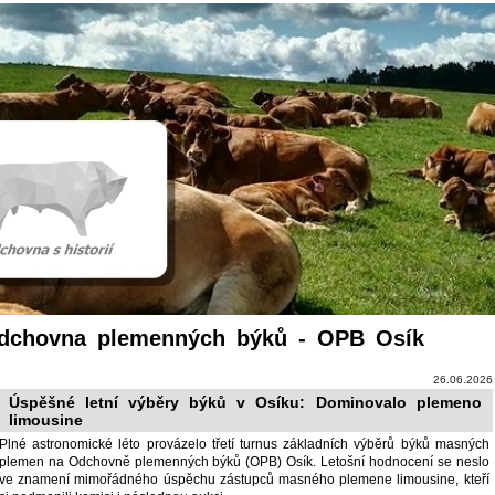
dchovna plemenných býků - OPB Osík
26.06.2026
Úspěšné letní výběry býků v Osíku: Dominovalo plemeno
limousine
Plné astronomické léto provázelo třetí turnus základních výběrů býků masných
plemen na Odchovně plemenných býků (OPB) Osík. Letošní hodnocení se neslo
ve znamení mimořádného úspěchu zástupců masného plemene limousine, kteří